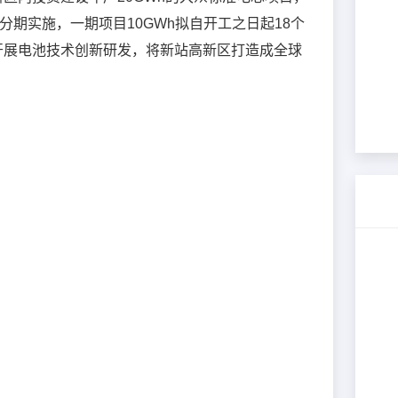
*
公司名称
分期实施，一期项目10GWh拟自开工之日起18个
开展电池技术创新研发，将新站高新区打造成全球
*
联系人
*
联系电话
*
验证码
获取验证码
职务
提交
取消