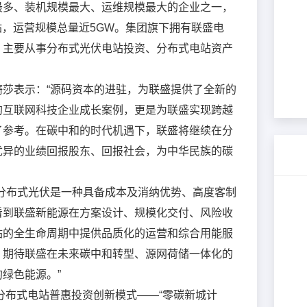
最多、装机规模最大、运维规模最大的企业之一，
*
公司名称
电站，运营规模总量近5GW。集团旗下拥有联盛电
，主要从事分布式光伏电站投资、分布式电站资产
*
联系人
莎表示：“源码资本的进驻，为联盛提供了全新的
*
联系电话
的互联网科技企业成长案例，更是为联盛实现跨越
了参考。在碳中和的时代机遇下，联盛将继续在分
优异的业绩回报股东、回报社会，为中华民族的碳
*
验证码
获取验证码
分布式光伏是一种具备成本及消纳优势、高度客制
职务
看到联盛新能源在方案设计、规模化交付、风险收
站的全生命周期中提供品质化的运营和综合用能服
提交
取消
。期待联盛在未来碳中和转型、源网荷储一体化的
绿色能源。”
伏分布式电站普惠投资创新模式——“零碳新城计