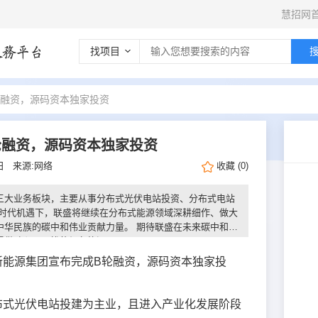
慧招网
找项目
轮融资，源码资本独家投资
轮融资，源码资本独家投资
0日
来源:网络
收藏
(
0
)
三大业务板块，主要从事分布式光伏电站投资、分布式电站
的时代机遇下，联盛将继续在分布式能源领域深耕细作、做大
中华民族的碳中和伟业贡献力量。 期待联盛在未来碳中和转
提供贴心、无忧的绿色能源。
新能源集团宣布完成B轮融资，源码资本独家投
布式光伏电站投建为主业，且进入产业化发展阶段