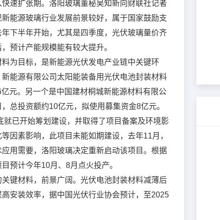
入快速扩张期。洛阳玻璃董秘吴知新向财联社记者
*
公司名称
现新能源玻璃行业发展前景较好，属于国家鼓励支
去年下半年开始，尤其是四季度，光伏玻璃量价齐
*
联系人
后，预计产能规模能有较大提升。
材料为目标，是新能源光伏发电产业链中关键环
*
联系电话
）新能源有限公司太阳能装备用光伏电池封装材料
金6亿元。另一个是中国建材桐城新能源材料有限公
，总投资额约10亿元，拟使用募集资金8亿元。
*
验证码
获取验证码
年底就已开始筹划建设，并取得了项目备案及环境影
等因素影响，此项目未能如期建设，去年11月，
职务
术应用需要，洛阳玻璃决定重新启动该项目。根据
目预计今年10月、8月点火投产。
提交
取消
的关键材料，前景广阔。光伏电池封装材料减薄后
高安装效率，据中国光伏行业协会预计，至2025