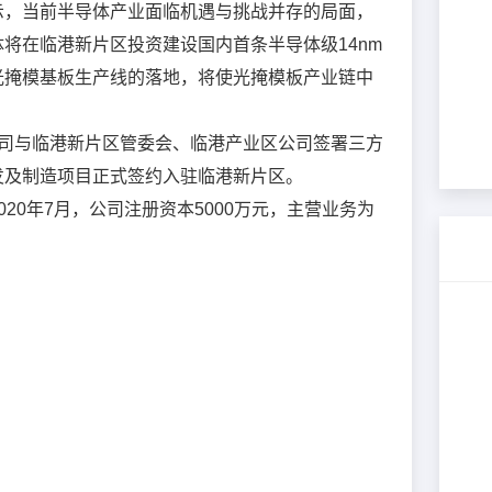
示，当前半导体产业面临机遇与挑战并存的局面，
*
公司名称
将在临港新片区投资建设国内首条半导体级14nm
光掩模基板生产线的落地，将使光掩模板产业链中
*
联系人
公司与临港新片区管委会、临港产业区公司签署三方
*
联系电话
发及制造项目正式签约入驻临港新片区。
20年7月，公司注册资本5000万元，主营业务为
*
验证码
获取验证码
职务
提交
取消