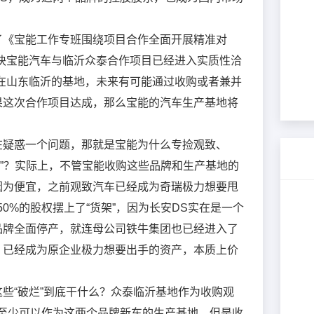
*
公司名称
了《宝能工作专班围绕项目合作全面开展精准对
*
联系人
块宝能汽车与临沂众泰合作项目已经进入实质性洽
在山东临沂的基地，未来有可能通过收购或者兼并
果这次合作项目达成，那么宝能的汽车生产基地将
*
联系电话
在疑惑一个问题，那就是宝能为什么专捡观致、
*
验证码
获取验证码
手”？实际上，不管宝能收购这些品牌和生产基地的
因为便宜，之前观致汽车已经成为奇瑞极力想要甩
职务
0%的股权摆上了“货架”，因为长安DS实在是一个
品牌全面停产，就连母公司铁牛集团也已经进入了
，已经成为原企业极力想要出手的资产，本质上价
提交
取消
些“破烂”到底干什么？众泰临沂基地作为收购观
至少可以作为这两个品牌新车的生产基地，但是收