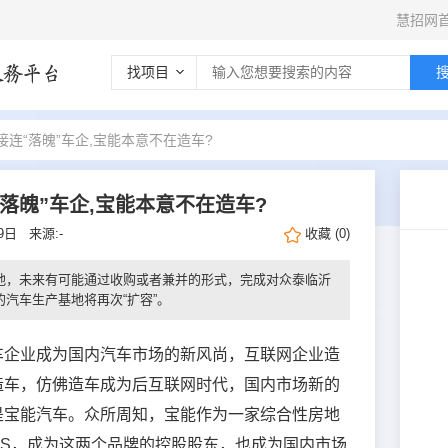
慧招网
找项目
接连“落魄”车企,宝能本意不在造车?
落魄”车企,宝能本意不在造车?
29日
来源:-
收藏
(
0
)
地，未来有可能通过收购或者兼并的形式，完成对众泰临沂
汽车生产基地将再次“扩容”。
车企业成为国内汽车市场的新风尚，互联网企业造
造车，仿佛造车成为后互联网时代，国内市场新的
是宝能汽车。众所周知，宝能作为一家综合性房地
S，成为这两个品牌的控股股东，也成为国内市场