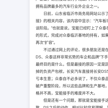
拥有品牌最多的汽车行业外企业之一。
日前，山东省临沂市商务局网站公示
接》的相关内容，该内容中显示：“汽车板
谈阶段。”也就是说，宝能已经盯上了众泰
的形式，完成对众泰临沂基地的持有，如
再次“扩容”。
不过通过网上的评论，很多朋友还是
DS、众泰这样非常劣势的车企和品牌“下
最终目的是什么，但是最接的原因一定是
掉的负资产包袱，长安汽车直接将长安DS5
亏本生意；众泰自不必多说了，不仅众泰
破产重整阶段，所以这些品牌和生产基地
格并不高，宝能接手的难度并不大。
但是还有一个问题，那就是宝能接手这
致、DS之后的动作，相对比较容易理解，