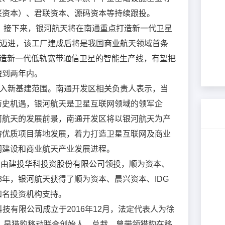
*
公司名称
兴资本）、君联资本、源码资本等持续跟投。
：接下来，银河航天将在南通重点打造新一代卫星
*
联系人
卫星迈进，该工厂建成后将是我国商业航天领域首条
制造新一代低轨宽带通信卫星的智能生产线，有望把
短到两年内。
*
联系电话
纳入新基建范围。南通开发区相关负责人表示，当
历史机遇，银河航天是卫星互联网领域的领军企
*
验证码
获取验证码
河航天的发展前景，南通开发区将以银河航天为产
游优质项目落地发展，着力打造卫星互联网及商业
职务
网建设和商业航天产业发展进程。
资，由建投华科投资股份有限公司领投，顺为资本、
18年，银河航天获得了顺为资本、晨兴资本、IDG
提交
取消
知名投资机构支持。
技有限公司成立于2016年12月，法定代表人为徐
，是猎豹移动联合创始人、总裁，曾带领猎豹在移