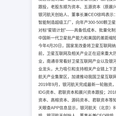
跟投，老股东顺为资本、五源资本（原晨
银河航天创始人、董事长兼CEO徐鸣表示
智能制造超级工厂，向年产300-500颗
对标“星链计划”——具备低成本、批量化
中国新一代卫星批产能力和美国的差距缩
今年4月20日，国家发改委将卫星互联网
前，卫星互联网及相关产业正在迎来重大
业，南通非常看好卫星互联网产业以及银
业龙头，大力吸引和支持相关产业链上下
航天产业集聚区，加速推动我国卫星互联
2019年9月，银河航天完成最新一轮融
IDG资本、君联资本和晨兴资本跟投；20
资本、高榕资本、源码资本、君联资本等
天眼查APP信息显示，银河航天（北京）科
鸣。银河航天创始人、董事长兼CEO徐鸣