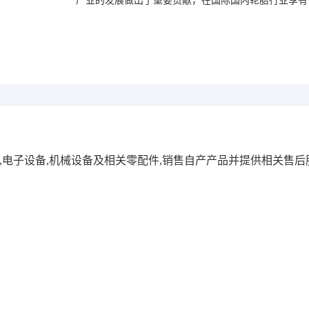
产业的发展做出了重要贡献，在国际国内轮胎行业享有
*
联系人
*
联系电话
*
验证码
获取验证码
职务
,电子设备,机械设备及相关零配件,销售自产产品并提供相关售后
提交
取消