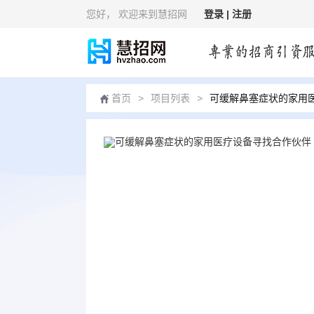
您好
， 欢迎来到慧招网
登录 |
注册
首页
>
项目列表
>
可缓解鼻塞症状的家用