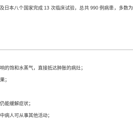
利及日本
八个国家完成 13 次临床试验
，总共 990 例病患，多数
*
联系电话
*
验证码
获取验证码
职务
影响的饱和水蒸气，直接抵达肿胀的病灶；
提交
取消
效果；
内仍能缓解症状；
程中病人可从事其他活动；