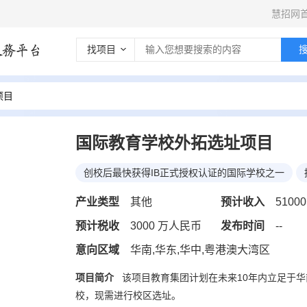
慧招网
找项目
项目
国际教育学校外拓选址项目
创校后最快获得IB正式授权认证的国际学校之一
产业类型
其他
预计收入
5100
预计税收
3000 万人民币
发布时间
--
*
公司名称
意向区域
华南,华东,华中,粤港澳大湾区
项目简介
该项目教育集团计划在未来10年内立足于华
*
联系人
校，现需进行校区选址。