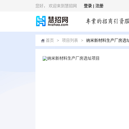
您好
， 欢迎来到慧招网
登录 |
注册
首页
>
项目列表
>
纳米新材料生产厂房选