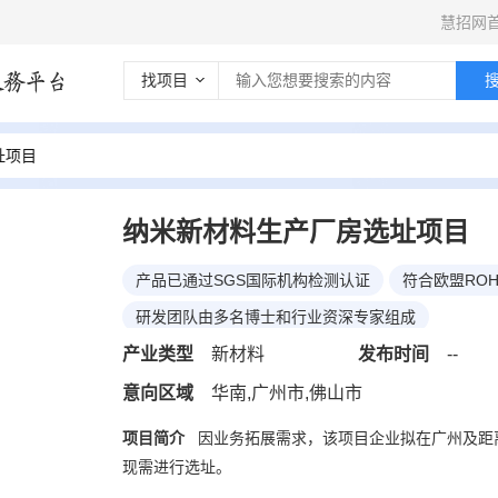
慧招网
找项目
址项目
纳米新材料生产厂房选址项目
产品已通过SGS国际机构检测认证
符合欧盟RO
研发团队由多名博士和行业资深专家组成
产业类型
新材料
发布时间
--
*
公司名称
意向区域
华南,广州市,佛山市
项目简介
因业务拓展需求，该项目企业拟在广州及距
现需进行选址。
*
联系人