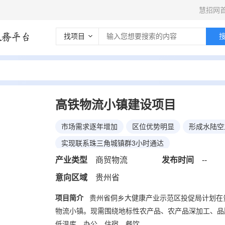
慧招网
找项目
高铁物流小镇建设项目
市场需求逐年增加
区位优势明显
形成水陆空
实现联系珠三角城镇群3小时通达
产业类型
商贸物流
发布时间
--
*
公司名称
意向区域
贵州省
项目简介
贵州省侗乡大健康产业示范区投促局计划在
物流小镇。现需围绕地标性农产品、农产品深加工、品
*
联系人
低温库、办公、住宿、餐饮。