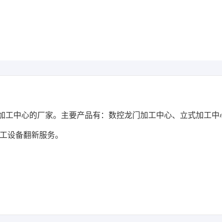
*
联系电话
*
验证码
获取验证码
职务
加工中心的厂家。主要产品有：数控龙门加工中心、立式加工中
提交
取消
工设备翻新服务。