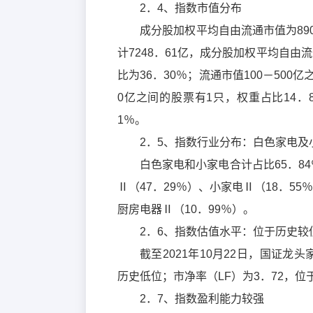
2．4、指数市值分布
成分股加权平均自由流通市值为890
计7248．61亿，成分股加权平均自由
比为36．30％；流通市值100－500亿
0亿之间的股票有1只，权重占比14．8
1％。
2．5、指数行业分布：白色家电及
白色家电和小家电合计占比65．8
Ⅱ（47．29％）、小家电Ⅱ（18．55
厨房电器Ⅱ（10．99％）。
2．6、指数估值水平：位于历史较
截至2021年10月22日，国证龙头
历史低位；市净率（LF）为3．72，位
2．7、指数盈利能力较强