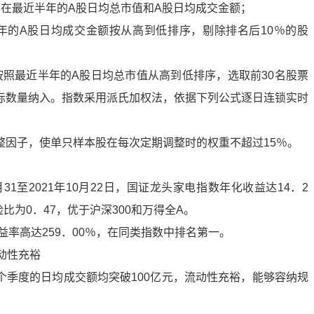
票在最近半年的A股日均总市值和A股日均成交金额；
年的A股日均成交金额按从高到低排序，剔除排名后10％的股
按照最近半年的A股日均总市值从高到低排序，选取前30名股票
际数量纳入。指数采用派氏加权法，依据下列公式逐日连锁实时
整因子，使单只样本股在每次定期调整时的权重不超过15％。
31至2021年10月22日，国证龙头家电指数年化收益达14．2
比为0．47，优于沪深300和万得全A。
益率高达259．00％，在同类指数中排名第一。
动性充裕
个季度的日均成交额均突破100亿元，流动性充裕，能够容纳规