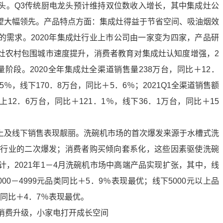
头。Q3传统厨电龙头预计维持双位数收入增长，其中集成灶公
望大幅领先。产品特点方面：集成灶得益于节省空间、吸油烟效
的需求。2020年集成灶行业上市公司由一家变为四家，产品研
灶农村包围城市速度提升，消费者教育对集成灶认知度增强，2
阶段。2020全年集成灶全渠道销售量238万台，同比＋12．
5％，线下170．8万台，同比＋5．6％；2021Q1全渠道销售额
上12．6万台，同比＋121．1％，线下36．1万台，同比＋15
上及线下销售表现靓丽。洗碗机市场的首次爆发来源于水槽式洗
动了行业的二次爆发；消费者购买倾向套系化，这些因素驱使洗碗
计，2021年1－4月洗碗机市场中高端产品实现扩张，其中，线
00－4999元品类同比＋5．9％表现最优；线下5000元以上品
类同比＋4．7％表现最优。
动消费升级，小家电打开成长空间