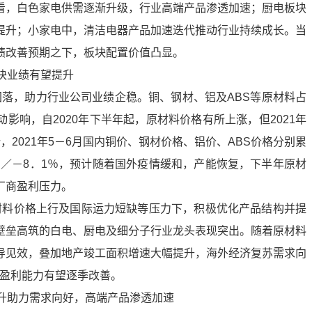
看，白色家电供需逐渐升级，行业高端产品渗透加速；厨电板块
提升；小家电中，清洁电器产品加速迭代推动行业持续成长。当
绩改善预期之下，板块配置价值凸显。
块业绩有望提升
格回落，助力行业公司业绩企稳。铜、钢材、铝及ABS等原材料占
影响，自2020年下半年起，原材料价格有所上涨，但2021年
2021年5－6月国内铜价、钢材价格、铝价、ABS价格分别累
0％／－8．1％，预计随着国外疫情缓和，产能恢复，下半年原材
厂商盈利压力。
原材料价格上行及国际运力短缺等压力下，积极优化产品结构并提
壁垒高筑的白电、厨电及细分子行业龙头表现突出。随着原材料
导见效，叠加地产竣工面积增速大幅提升，海外经济复苏需求向
块盈利能力有望逐季改善。
上升助力需求向好，高端产品渗透加速