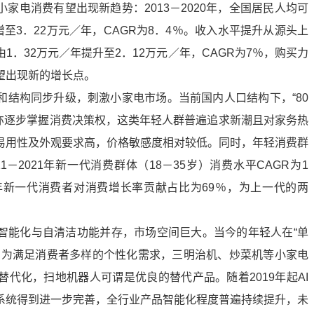
家电消费有望出现新趋势：2013－2020年，全国居民人均可
至3．22万元／年，CAGR为8．4％。收入水平提升从源头上
．32万元／年提升至2．12万元／年，CAGR为7％，购买力
望出现新的增长点。
和结构同步升级，刺激小家电市场。当前国内人口结构下，“80
0后”亦逐步掌握消费决策权，这类年轻人群普遍追求新潮且对家务热
易用性及外观要求高，价格敏感度相对较低。同时，年轻消费群
1－2021年新一代消费群体（18－35岁）消费水平CAGR为1
21年新一代消费者对消费增长率贡献占比为69％，为上一代的两
智能化与自清洁功能并存，市场空间巨大。当今的年轻人在“单
，为满足消费者多样的个性化需求，三明治机、炒菜机等小家电
代化，扫地机器人可谓是优良的替代产品。随着2019年起AI
系统得到进一步完善，全行业产品智能化程度普遍持续提升，未