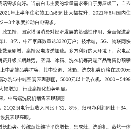
终端需求向好。当前白电主要的增量需求来自于房屋竣工，自去
021年上半年住宅竣工面积同比大幅提升，2021年6月国内住
后2－3个季度拉动白电需求。
。政策端，国家增强消费对经济发展的基础性作用，全面促进高
1．8亿，中产家庭数量达3320万户；技术端，5G、物联网快
业数量剧增，高端家电渗透加速。多方利好的大环境下，家电品
消费升级长期趋势，空调、冰箱、洗衣机等高端产品销售份额攀
，线上中高端品类扩容，其中空调、冰箱、洗衣机类价格在2000元
洗与中端空调表现靓丽，5000元以上洗衣机、2000－5499
比大幅增加，行业高端化趋势明显。
增速，中高端洗碗机销售表现靓丽
21Q2厨电行业收入同比＋31．8％，归母净利润同比＋34．
体恢复表现亮眼。
增长趋势。传统烟灶维持平稳增长，集成灶、洗碗机、蒸烤一体