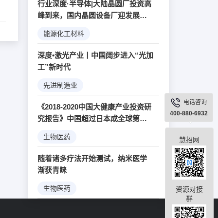
行业深度·半导体|大陆晶圆厂投资高
峰到来，国内晶圆设备厂迎发展良
机
能源化工材料
深度•激光产业丨中国阔步进入“光加
工”新时代
先进制造业
电话咨询
《2018-2020中国大健康产业投资研
400-880-6932
究报告》中国超过日本成全球第二
大医疗器械市场
生物医药
慧招网
随着诸多疗法开始测试，纳米医学
渐获青睐
生物医药
资源对接
群