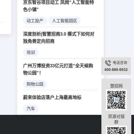
京东智谷项目动工 凤岗“人工智能特
色小镇”
动工投产
人工智能园区
大数据
机器人
深度剖析|智慧招商3.0 模式下如何对
独角兽定向招商
培训
电话咨询
广州万博投资33亿元打造“全天候购
400-880-6932
物公园”！
购物公园
慧招网
蔚来体验店落户上海最高地标
汽车
资源对接
群