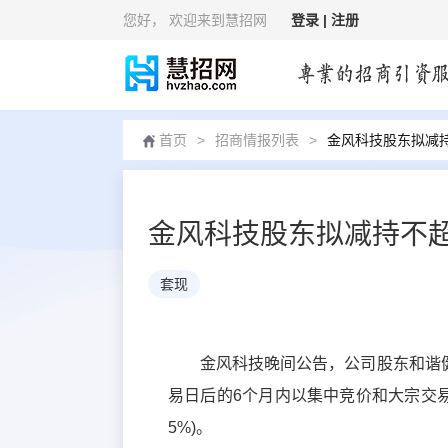
您好
， 欢迎来到慧招网
登录 |
注册
首页
>
招商情报列表
>
金风科技股东拟减
金风科技股东拟减持不超
套现
金风科技晚间公告，公司股东和谐
易日后的6个月内以集中竞价和大宗交易方
5%)。