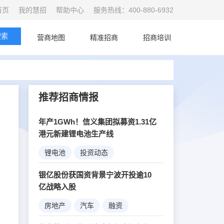
首页
我的慧招
帮助中心
服务热线：400-880-6932
搜索
首页
营商地图
精准招商
招商培训
推荐招商情报
年产1GWh！信义集团拟募资1.31亿
港元新建锂电池生产线
锂电池
投资动态
新能源
银亿股份获国资背景宁波开投逾10
亿战略入股
房地产
汽车
融资