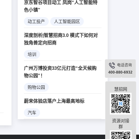
京东智谷项目动工 凤岗“人工智能特
色小镇”
动工投产
人工智能园区
大数据
机器人
深度剖析|智慧招商3.0 模式下如何对
独角兽定向招商
培训
电话咨询
广州万博投资33亿元打造“全天候购
400-880-6932
物公园”！
购物公园
慧招网
蔚来体验店落户上海最高地标
汽车
资源对接
群