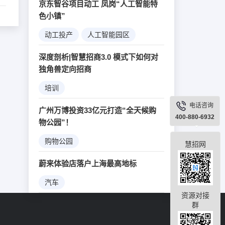
京东智谷项目动工 凤岗“人工智能特
色小镇”
动工投产
人工智能园区
大数据
机器人
深度剖析|智慧招商3.0 模式下如何对
独角兽定向招商
培训
电话咨询
广州万博投资33亿元打造“全天候购
400-880-6932
物公园”！
购物公园
慧招网
蔚来体验店落户上海最高地标
汽车
资源对接
群