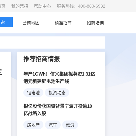
首页
我的慧招
帮助中心
服务热线：400-880-6932
搜索
首页
营商地图
精准招商
招商培训
推荐招商情报
全
年产1GWh！信义集团拟募资1.31亿
港元新建锂电池生产线
锂电池
投资动态
新能源
银亿股份获国资背景宁波开投逾10
亿战略入股
房地产
汽车
融资