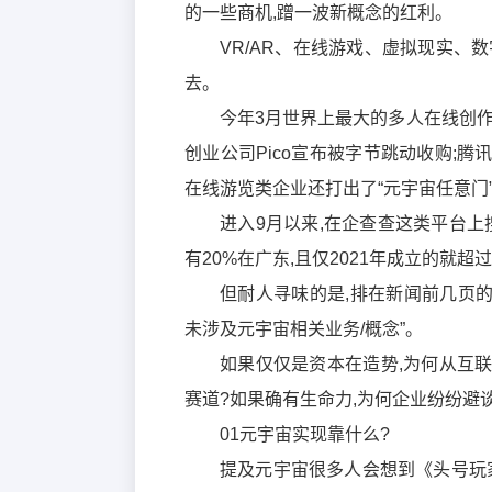
的一些商机,蹭一波新概念的红利。
VR/AR、在线游戏、虚拟现实、
去。
今年3月世界上最大的多人在线创作沙盒
创业公司Pico宣布被字节跳动收购;
在线游览类企业还打出了“元宇宙任意门
进入9月以来,在企查查这类平台上搜
有20%在广东,且仅2021年成立的就超
但耐人寻味的是,排在新闻前几页的
未涉及元宇宙相关业务/概念”。
如果仅仅是资本在造势,为何从互
赛道?如果确有生命力,为何企业纷纷避
01元宇宙实现靠什么?
提及元宇宙很多人会想到《头号玩家