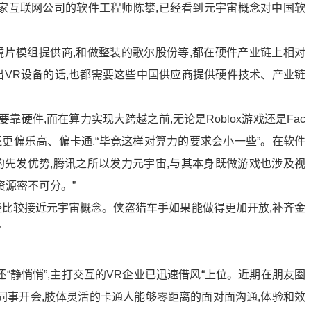
家互联网公司的软件工程师陈攀,已经看到元宇宙概念对中国软
镜片模组提供商,和做整装的歌尔股份等,都在硬件产业链上相对
要推出VR设备的话,也都需要这些中国供应商提供硬件技术、产业链
靠硬件,而在算力实现大跨越之前,无论是Roblox游戏还是Fac
风格都还更偏乐高、偏卡通,“毕竟这样对算力的要求会小一些”。在软件
的先发优势,腾讯之所以发力元宇宙,与其本身既做游戏也涉及视
资源密不可分。”
t已经比较接近元宇宙概念。侠盗猎车手如果能做得更加开放,补齐金
”
还“静悄悄”,主打交互的VR企业已迅速借风“上位。近期在朋友圈
同事开会,肢体灵活的卡通人能够零距离的面对面沟通,体验和效