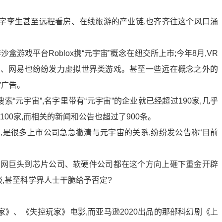
数字孪生甚至远程看房、在线旅游的产业链,也齐齐往这个风口涌
游戏平台Roblox携“元宇宙”概念在纽交所上市;今年8月,VR
腾讯、网易也纷纷发力虚拟世界类游戏。甚至一些远在概念之外的
”广告。
索“元宇宙”,名字里带有“元宇宙”的企业就已经超过190家,几乎
过100家,而相关的新闻和公告也超过了900条。
,是很多上市公司急急撇清与元宇宙的关系,纷纷发公告称“目前
联网巨头到芯片公司、软硬件公司都在这个方向上砸下重金开辟
谈,甚至科学界人士干脆给予否定?
》、《失控玩家》电影,而亚马逊2020出品的那部科幻剧《上