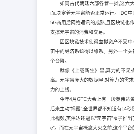
如同古代朝廷六部各管一摊,这六
面,决定着元宇宙能否正常运行。IDC中
5G商用后网络通讯的成熟,且区块链也
支撑元宇宙的消费和交易。
因区块链技术使得虚拟资产不受中
宙中的经济系统得以维系。另外一个关
个台阶。
就像《上载新生》里,算力的不足
高。元宇宙庞大的数据量,对算力的需
力的上线。
今年4月GTC大会上有一段英伟达
后来主动“揭露”,全世界都不知道有1
此视频,英伟达还冠以“元宇宙”帽子推出
e”。而在元宇宙概念大火之前,这个平台