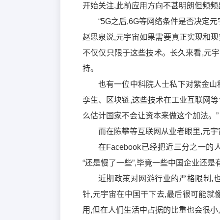
开始关注,此前应用方向不甚明朗但频频
“5G之后,6G等网络条件是否决定
赵思泉说,元宇宙如果需要真正实现和现实
不仅仅只限于这些技术。长久来看,元
持。
也有一位中科院人士私下对紫金山
孪生、区块链,这些技术在工业互联网等
么估计国家不会让资本来做这个加法。”
而在陈攀等互联网从业者眼里,元宇
在Facebook已经把近三分之
“还是慢了一些”,毕竟一些中国企业还是有
近期政策对网游行业的严格限制,
针,元宇宙在中国干下去,最后很可能就
用,但在人们生活中占据的比重也会很小