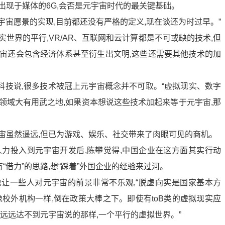
出现于媒体的6G,会否是元宇宙时代的最关键基础。
元宇宙愿景的实现,目前都还没有严格的定义,现在谈还为时过早。”
世界的平行,VR/AR、互联网和云计算都是不可或缺的技术,但
宇宙还会包含经济体系甚至衍生出文明,这些还需要其他技术的加
科技说,很多技术被冠上元宇宙概念并不可取。“虚拟现实、数字
领域大有用武之地,如果资本想说这些技术加起来等于元宇宙,那
宙虽然遥远,但已为游戏、娱乐、社交带来了肉眼可见的商机。
一的人力投入到元宇宙开发后,陈攀觉得,中国企业在这方面其实行动
“借力”的思路,想“踩着”外国企业的经验来过河。
也让一些人对元宇宙的前景非常不乐观,“脱虚向实是国家基本方
像校外机构一样,倒在政策大棒之下。即使有toB类的虚拟现实应
,远远达不到元宇宙说的那样,一个平行的虚拟世界。”