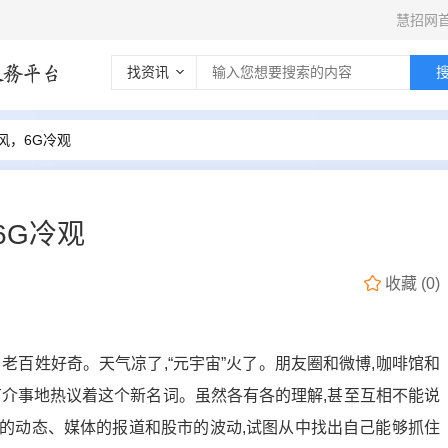
慧招网
找资讯
风，6G冷观
6G冷观
收藏
(
0
)
、老百姓好奇。天气凉了,“元宇宙”火了。朋友圈和微博,咖啡馆和
有介事地热议着这个新名词。虽然各有各的理解,甚至互相不能说
网的动态、媒体的报道和股市的波动,试图从中找出自己能够抓住