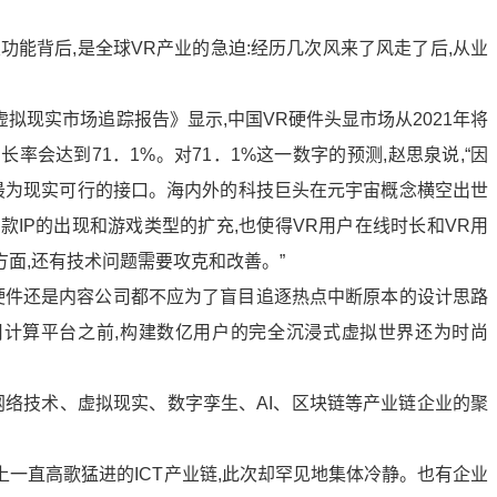
议室功能背后,是全球VR产业的急迫:经历几次风来了风走了后,从业
。
与虚拟现实市场追踪报告》显示,中国VR硬件头显市场从2021年将
率会达到71．1%。对71．1%这一数字的预测,赵思泉说,“因
是最为现实可行的接口。海内外的科技巨头在元宇宙概念横空出世
款IP的出现和游戏类型的扩充,也使得VR用户在线时长和VR用
面,还有技术问题需要攻克和改善。”
是硬件还是内容公司都不应为了盲目追逐热点中断原本的设计思路
通用计算平台之前,构建数亿用户的完全沉浸式虚拟世界还为时尚
网络技术、虚拟现实、数字孪生、AI、区块链等产业链企业的聚
VR上一直高歌猛进的ICT产业链,此次却罕见地集体冷静。也有企业