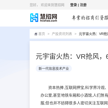
您好
， 欢迎来到慧招网
登录 |
注册
首页
>
产投资讯列表
>
元宇宙火热：VR抢
元宇宙火热：VR抢风，
新一代信息技术产业
资本热捧,互联网押宝,科学界冷观
办公室,甚至地铁车厢和小酒馆,人们煞
服,但也并不妨碍很多人密切关注互联