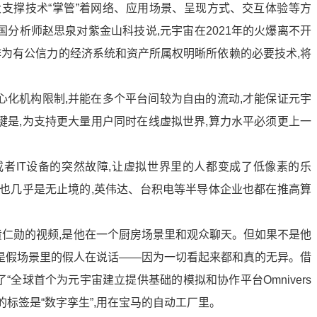
大支撑技术“掌管”着网络、应用场景、呈现方式、交互体验等方
国分析师赵思泉对紫金山科技说,元宇宙在2021年的火爆离不开
作为有公信力的经济系统和资产所属权明晰所依赖的必要技术,将
心化机构限制,并能在多个平台间较为自由的流动,才能保证元宇
键是,为支持更大量用户同时在线虚拟世界,算力水平必须更上一
或者IT设备的突然故障,让虚拟世界里的人都变成了低像素的乐
求也几乎是无止境的,英伟达、台积电等半导体企业也都在推高算
黄仁勋的视频,是他在一个厨房场景里和观众聊天。但如果不是他
4秒是假场景里的假人在说话——因为一切看起来都和真的无异。借
了“全球首个为元宇宙建立提供基础的模拟和协作平台Omnivers
的标签是“数字孪生”,用在宝马的自动工厂里。