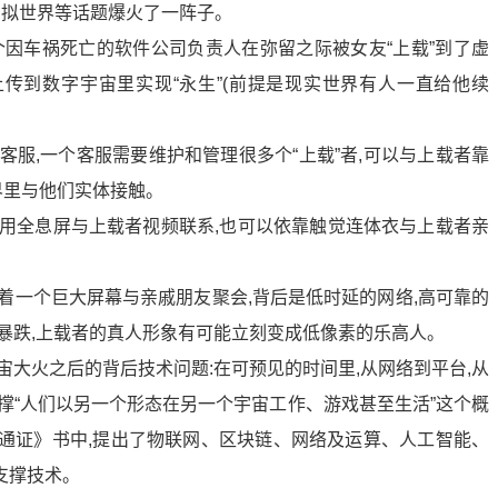
衣、虚拟世界等话题爆火了一阵子。
一个因车祸死亡的软件公司负责人在弥留之际被女友“上载”到了虚
传到数字宇宙里实现“永生”(前提是现实世界有人一直给他续
客服,一个客服需要维护和管理很多个“上载”者,可以与上载者靠
界里与他们实体接触。
以用全息屏与上载者视频联系,也可以依靠触觉连体衣与上载者亲
着一个巨大屏幕与亲戚朋友聚会,背后是低时延的网络,高可靠的
暴跌,上载者的真人形象有可能立刻变成低像素的乐高人。
宙大火之后的背后技术问题:在可预见的时间里,从网络到平台,从
撑“人们以另一个形态在另一个宇宙工作、游戏甚至生活”这个概
宙通证》书中,提出了物联网、区块链、网络及运算、人工智能、
支撑技术。