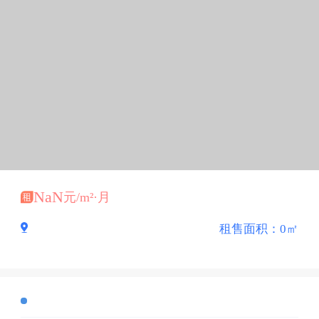
基本信息
NaN
元/m²·月
租售面积：0㎡